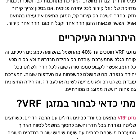
פנימיות דרך צנרת נחושת. המערכת מתחכמת לבד ושולחת כמות
מדויקת של נוזל קירור לכל יחידה פנימית. אם בסלון צריך קירור
חזק ובחדר השינה רק קירור קל, המזגן מתאים את עצמו בהתאם.
אפילו אפשר שבאותו הזמן חדר אחד יקבל חימום וחדר אחר קירור.
היתרונות העיקריים
מזגני VRF חוסכים עד 40% מהחשמל בהשוואה למזגנים רגילים. זה
קורה בגלל שהמערכת עובדת רק במידה הנדרשת ולא בכוח מלא
כל הזמן. אפשר לקבוע טמפרטורה שונה לכל חדר ולשלוט בכל
יחידה בנפרד, מה שמושלם למשפחות עם העדפות שונות. המערכת
עובדת בשקט רב ולא מפריעה לשינה או לעבודה, והיחידה החיצונית
גם פחות רועשת ממזגנים מסורתיים.
מתי כדאי לבחור במזגן VRF?
מזגן VRF
מתאים במיוחד לבתים גדולים עם הרבה חדרים, כשרוצים
שליטה נפרדת בכל חדר וחשוב לחסוך בחשמל לטווח הארוך.
המערכת מושלמת לבתים עם שעות שימוש שונות בחדרים השונים