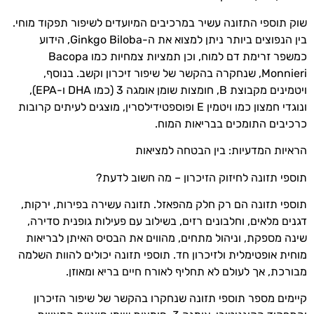
שוק תוספי התזונה עשיר במרכיבים המיועדים לשיפור תפקוד מוחי.
בין הנפוצים ביותר ניתן למצוא את ה-Ginkgo Biloba, הידוע
כמשפר זרימת דם למוח, וכן תמציות צמחיות כמו Bacopa
Monnieri, שנחקרה בהקשר של שיפור זיכרון וקשב. בנוסף,
ויטמינים מקבוצת B, חומצות שומן אומגה 3 (כמו DHA ו-EPA),
ונוגדי חמצון כמו ויטמין E ופוספטידילסרין, מוצגים לעיתים קרובות
כרכיבים התומכים בבריאות המוח.
הראיות המדעיות: בין הבטחה למציאות
תוספי תזונה לחיזוק הזיכרון – מה חשוב לדעת?
תוספי תזונה הם רק חלק מהפאזל. תזונה עשירה בפירות, ירקות,
דגנים מלאים, וחלבונים רזים, בשילוב עם פעילות גופנית סדירה,
שינה מספקת, וניהול מתחים, מהווים את הבסיס האיתן לבריאות
מוחית אופטימלית ולזיכרון חד. תוספי תזונה יכולים להוות השלמה
מבורכת, אך לעולם לא תחליף לאורח חיים בריא ומאוזן.
קיימים מספר תוספי תזונה שנחקרו בהקשר של שיפור הזיכרון