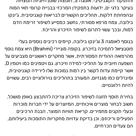
והתפקוד הקוגניטיבי. אומגה 3, חומצות שומן חיוניות המצויות
בעיקר בדגי ים, ידועות בתפקידן המרכזי בבניית קרומי תאי המוח
ובהפחתת דלקות, תהליכים הקשורים לבריאות קוגניטיבית. ג'ינקו
בילובה, צמח מרפא מסורתי, נחשב כמסייע לשיפור זרימת הדם
למוח, ובכך עשוי לתרום לשיפור הזיכרון והריכוז.
בנוסף לאומגה 3 וג'ינקו בילובה, קיימים רכיבים נוספים בעלי
פוטנציאל לתמיכה בזיכרון. בקופה מוניירי (Brahmi) היא צמח נוסף
מהרפואה ההודית המסורתית, אשר מחקרים ראשוניים מצביעים על
השפעה חיובית על תהליכי למידה וזיכרון. גם ויטמינים כמו ויטמין D,
אשר קיימת עדות לקשר בין רמות נמוכות שלו לירידה קוגניטיבית,
ומינרלים כמו מגנזיום, המעורב בתהליכים נוירולוגיים רבים, עשויים
להיות רלוונטיים.
בחירת תוסף תזונה לשיפור הזיכרון צריכה להתבצע באופן מושכל.
חשוב לבחור מוצרים איכותיים, המיוצרים על ידי חברות מוכרות
ובעלי תקנים מחמירים. קריאת תוויות המוצר, הבנת הרכיבים
הפעילים וריכוזם, וכן בדיקת עדויות מחקריות התומכות ביעילותם,
הם צעדים הכרחיים.