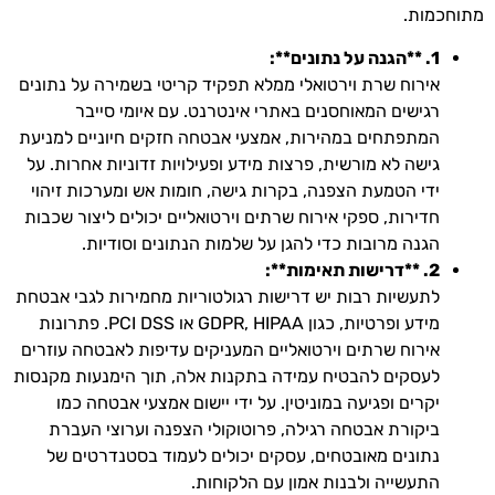
מתוחכמות.
1. **הגנה על נתונים**:
אירוח שרת וירטואלי ממלא תפקיד קריטי בשמירה על נתונים
רגישים המאוחסנים באתרי אינטרנט. עם איומי סייבר
המתפתחים במהירות, אמצעי אבטחה חזקים חיוניים למניעת
גישה לא מורשית, פרצות מידע ופעילויות זדוניות אחרות. על
ידי הטמעת הצפנה, בקרות גישה, חומות אש ומערכות זיהוי
חדירות, ספקי אירוח שרתים וירטואליים יכולים ליצור שכבות
הגנה מרובות כדי להגן על שלמות הנתונים וסודיות.
2. **דרישות תאימות**:
לתעשיות רבות יש דרישות רגולטוריות מחמירות לגבי אבטחת
מידע ופרטיות, כגון GDPR, HIPAA או PCI DSS. פתרונות
אירוח שרתים וירטואליים המעניקים עדיפות לאבטחה עוזרים
לעסקים להבטיח עמידה בתקנות אלה, תוך הימנעות מקנסות
יקרים ופגיעה במוניטין. על ידי יישום אמצעי אבטחה כמו
ביקורת אבטחה רגילה, פרוטוקולי הצפנה וערוצי העברת
נתונים מאובטחים, עסקים יכולים לעמוד בסטנדרטים של
התעשייה ולבנות אמון עם הלקוחות.