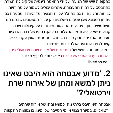
בתקופות שיא של תנועה. על ידי התאמה דינמית של קיבולת השרת
בהתבסס על רמות התעבורה, אתרים יכולים לשמור על מהירויות
גבוהות ותגובתיות גם במהלך עליות תנועה. מדרגיות זו מספקת גם
פתרון חסכוני, שכן עסקים משלמים רק עבור המשאבים שבהם הם
משתמשים, תוך הימנעות מהוצאות מיותרות על קיבולות שרת
קבועות שאולי לא תמיד מנוצלות במלואן. בסופו של דבר, מדרגיות
מעצימה אתרים לספק חווית משתמש מהממת באופן עקבי, ללא
קשר לנפח התנועה או לתנודות עונתיות.
למידע מורחב בנושא של
היתרונות של אירוח שרת וירטואלי ניתן
להרחבה עבור אתרי אינטרנט
באפשרותך להעיף מבט ב-
livedns.co.il
2. 'מדוע אבטחה הוא היבט שאינו
ניתן למשא ומתן של אירוח שרת
וירטואלי?'
אבטחה היא היבט בלתי ניתן למשא ומתן של אירוח שרתים
וירטואליים, במיוחד בנוף איומי הסייבר של ימינו, בו נפוצות התקפות