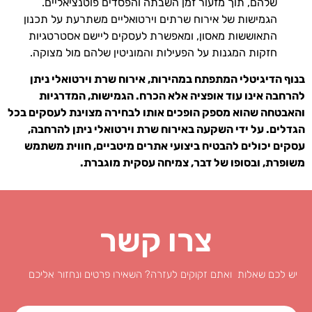
שלהם, תוך מזעור זמן השבתה והפסדים פוטנציאליים.
הגמישות של אירוח שרתים וירטואליים משתרעת על תכנון
התאוששות מאסון, ומאפשרת לעסקים ליישם אסטרטגיות
חזקות המגנות על הפעילות והמוניטין שלהם מול מצוקה.
בנוף הדיגיטלי המתפתח במהירות, אירוח שרת וירטואלי ניתן
להרחבה אינו עוד אופציה אלא הכרח. הגמישות, המדרגיות
והאבטחה שהוא מספק הופכים אותו לבחירה מצוינת לעסקים בכל
הגדלים. על ידי השקעה באירוח שרת וירטואלי ניתן להרחבה,
עסקים יכולים להבטיח ביצועי אתרים מיטביים, חווית משתמש
משופרת, ובסופו של דבר, צמיחה עסקית מוגברת.
צרו קשר
יש לכם שאלות ואתם זקוקים לעזרה? השאירו פרטים ונחזור אליכם